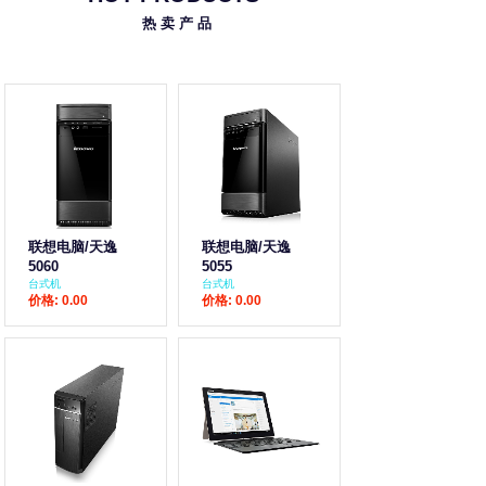
热 卖 产 品
联想电脑/天逸
联想电脑/天逸
5060
5055
台式机
台式机
价格:
0.00
价格:
0.00