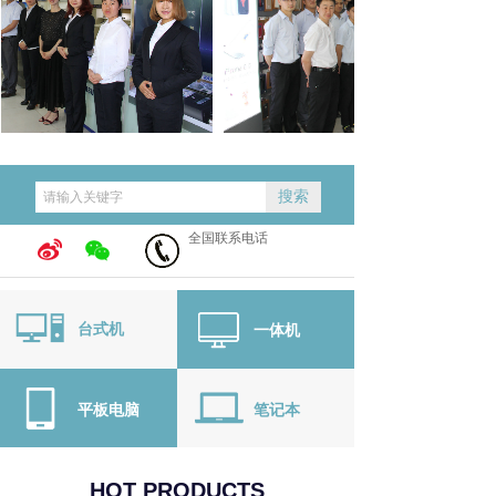
搜索
全国联系电话
0871-67475888
台式机
一体机
平板电脑
笔记本
HOT PRODUCTS